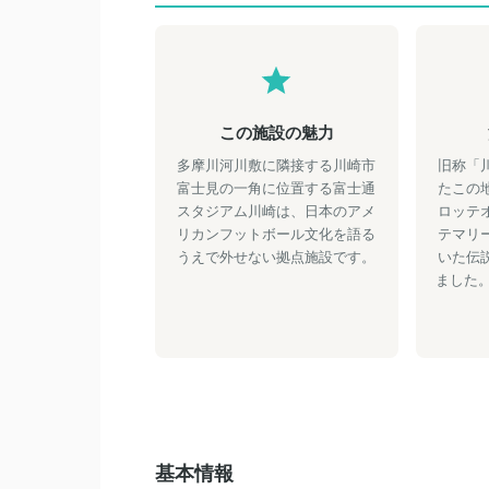
この施設の魅力
多摩川河川敷に隣接する川崎市
旧称「
富士見の一角に位置する富士通
たこの
スタジアム川崎は、日本のアメ
ロッテ
リカンフットボール文化を語る
テマリ
うえで外せない拠点施設です。
いた伝
ました。
基本情報