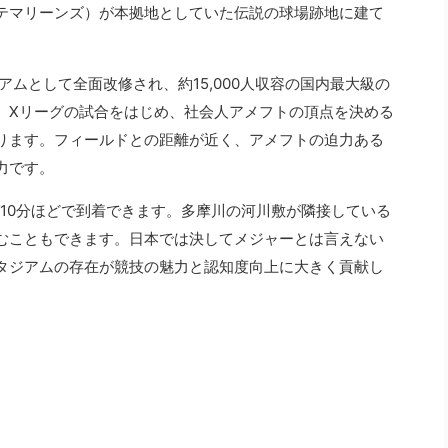
テマリーンズ）が本拠地としていた伝説の球場跡地に建て
アムとして全面改修され、約15,000人収容の国内最大級の
。Xリーグの試合をはじめ、社会人アメフトの頂点を決める
ります。フィールドとの距離が近く、アメフトの迫力ある
力です。
ば10分ほどで到着できます。多摩川の河川敷が隣接している
むこともできます。日本では決してメジャーとは言えない
タジアムの存在が競技の魅力と認知度向上に大きく貢献し