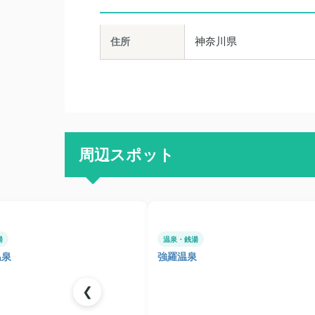
住所
神奈川県
周辺スポット
湯
温泉・銭湯
温泉
強羅温泉
❮