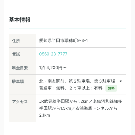
基本情報
愛知県半田市瑞穂町9-3-1
住所
0569-23-7777
電話
1泊 4,200円〜
料金目安
北・南玄関前、第２駐車場、第３駐車場 ※
駐車場
普通車：無料、２ｔ車以上：有料
無料
JR武豊線半田駅から1.2km／名鉄河和線知多
アクセス
半田駅から1.5km／衣浦海底トンネルから
2.1km