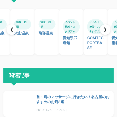
銭
温泉・銭
温泉・銭
イベント
イベント
イ
湯
湯
施設・ス
施設・ス
施
❮
❯
タジアム
タジアム
タ
温泉
犬山温泉
蒲郡温泉
愛知県武
COMTEC
愛
道館
PORTBA
術
SE
関連記事
首・肩のマッサージに行きたい！名古屋のお
すすめのお店8選
2019.11.25 ・ イベント