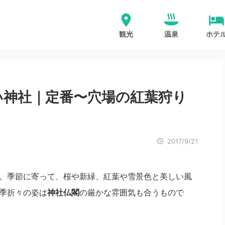
観光
温泉
ホテ
い神社｜定番〜穴場の紅葉狩り
2017/9/21
。季節に寄って、桜や新緑、紅葉や雪景色と美しい風
季折々の姿は
神社仏閣
の厳かな雰囲気も合うもので