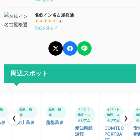
名鉄イン名古屋桜通
★★★★☆
4.1
詳細を見る ↗
周辺スポット
銭
温泉・銭
温泉・銭
イベント
イベント
イ
湯
湯
施設・ス
施設・ス
施
❮
❯
タジアム
タジアム
タ
温泉
犬山温泉
蒲郡温泉
愛知県武
COMTEC
愛
道館
PORTBA
術
SE