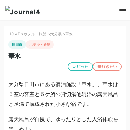
HOME
>
ホテル・旅館
>
大分県
>
華水
日田市
ホテル・旅館
華水
行った
行きたい
大分県日田市にある宿泊施設「華水」。華水は
５室の客室と５ケ所の貸切湯他混浴の露天風呂
と足湯で構成された小さな宿です。
露天風呂が自慢で、ゆったりとした入浴体験を
楽しめます。