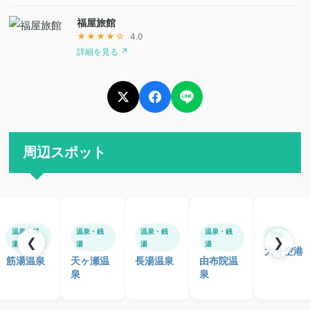
福屋旅館
★★★★☆
4.0
詳細を見る ↗
周辺スポット
温泉・銭
温泉・銭
温泉・銭
温泉・銭
空港
❮
❯
湯
湯
湯
湯
大分空港
筋湯温泉
天ヶ瀬温
長湯温泉
由布院温
泉
泉