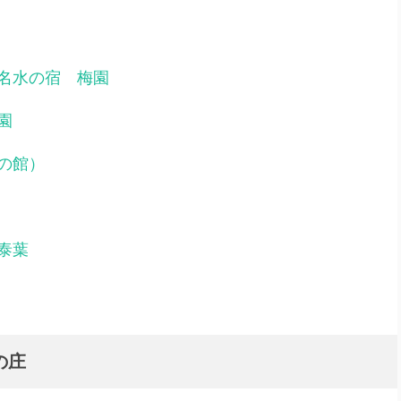
名水の宿 梅園
園
の館）
泰葉
の庄