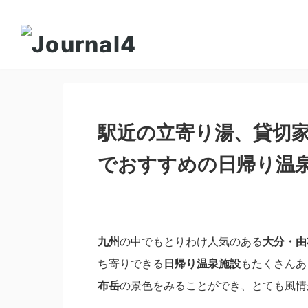
駅近の立寄り湯、貸切
でおすすめの日帰り温
九州
の中でもとりわけ人気のある
大分・由
ち寄りできる
日帰り温泉施設
もたくさんあ
布岳
の景色をみることができ、とても風情