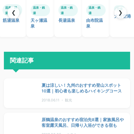
温泉・銭
温泉・銭
温泉・銭
温泉・銭
空港
❮
❯
湯
湯
湯
湯
大分空港
筋湯温泉
天ヶ瀬温
長湯温泉
由布院温
泉
泉
関連記事
夏は涼しい！九州のおすすめ登山スポット
10選｜初心者も楽しめるハイキングコース
2018.06.11 ・ 観光
原鶴温泉のおすすめ宿泊先8選｜家族風呂や
客室露天風呂、日帰り入浴ができる宿も