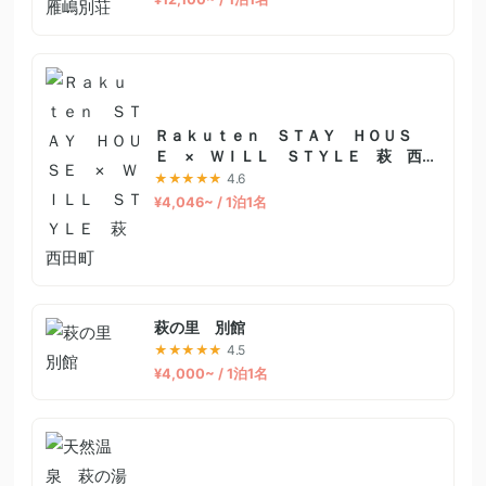
Ｒａｋｕｔｅｎ ＳＴＡＹ ＨＯＵＳ
Ｅ × ＷＩＬＬ ＳＴＹＬＥ 萩 西田
町
★★★★★
4.6
¥4,046~ / 1泊1名
萩の里 別館
★★★★★
4.5
¥4,000~ / 1泊1名