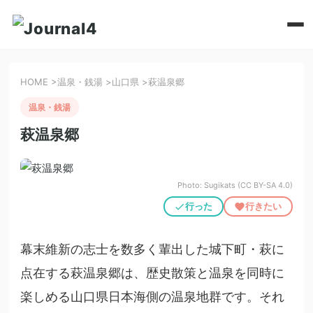
HOME
>
温泉・銭湯
>
山口県
>
萩温泉郷
温泉・銭湯
萩温泉郷
Photo: Sugikats (CC BY-SA 4.0)
行った
行きたい
幕末維新の志士を数多く輩出した城下町・萩に
点在する萩温泉郷は、歴史散策と温泉を同時に
楽しめる山口県日本海側の温泉地群です。それ