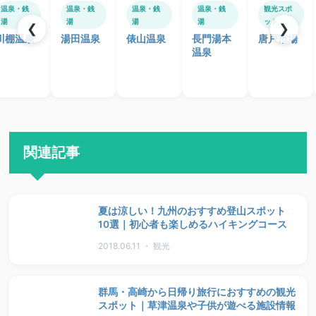
温泉・銭
温泉・銭
温泉・銭
温泉・銭
観光スポ
湯
湯
湯
湯
ット
❮
❯
川棚温泉
湯田温泉
俵山温泉
長門湯本
唐戸市場
温泉
関連記事
夏は涼しい！九州のおすすめ登山スポット
10選｜初心者も楽しめるハイキングコース
2018.06.11 ・ 観光
群馬・高崎から日帰り旅行におすすめの観光
スポット｜草津温泉や子供が遊べる施設情報