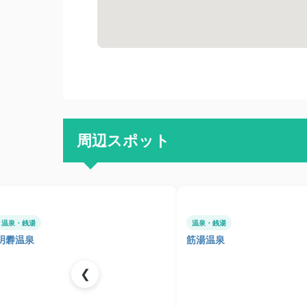
周辺スポット
温泉・銭湯
温泉・銭湯
明礬温泉
筋湯温泉
❮