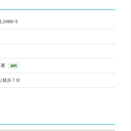
986-5
不要
無料
り徒歩７分