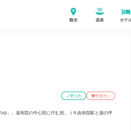
観光
温泉
ホテ
行った
行きたい
のゆ」。湯布院の中心部に佇む宿。ＪＲ由布院駅と湯の坪