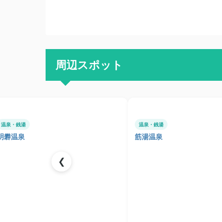
周辺スポット
温泉・銭湯
温泉・銭湯
明礬温泉
筋湯温泉
❮