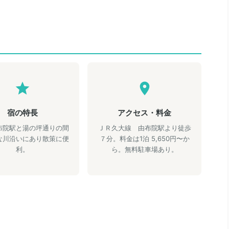
宿の特長
アクセス・料金
布院駅と湯の坪通りの間
ＪＲ久大線 由布院駅より徒歩
な川沿いにあり散策に便
７分。料金は1泊 5,650円〜か
利。
ら。無料駐車場あり。