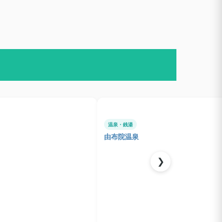
温泉・銭湯
由布院温泉
❯