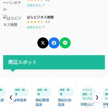
詳細を見る ↗
はらビジネス旅館
★★★★☆
4.0
詳細を見る ↗
周辺スポット
銭
温泉・銭
温泉・銭
温泉・銭
イベント
イ
湯
湯
湯
施設・ス
施
❮
❯
タジアム
タ
温泉
龍神温泉
南紀勝浦
南紀白浜
和歌山ビ
和
温泉
温泉