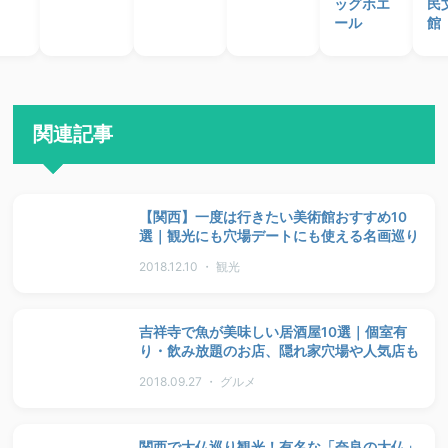
ッグホエ
民
ール
館
関連記事
【関西】一度は行きたい美術館おすすめ10
選｜観光にも穴場デートにも使える名画巡り
2018.12.10 ・ 観光
吉祥寺で魚が美味しい居酒屋10選｜個室有
り・飲み放題のお店、隠れ家穴場や人気店も
2018.09.27 ・ グルメ
関西で大仏巡り観光！有名な「奈良の大仏」