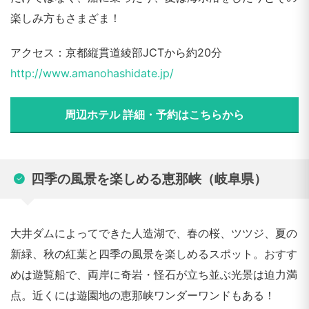
楽しみ方もさまざま！
アクセス：京都縦貫道綾部JCTから約20分
http://www.amanohashidate.jp/
周辺ホテル 詳細・予約はこちらから
四季の風景を楽しめる恵那峡（岐阜県）
大井ダムによってできた人造湖で、春の桜、ツツジ、夏の
新緑、秋の紅葉と四季の風景を楽しめるスポット。おすす
めは遊覧船で、両岸に奇岩・怪石が立ち並ぶ光景は迫力満
点。近くには遊園地の恵那峡ワンダーワンドもある！