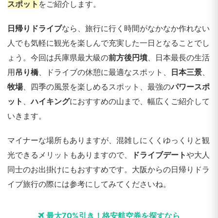
スポット
をご紹介します。
日帰りドライブ
なら、旅行に行く時間がなかなか作れない
人でも気軽に観光を楽しんで充実した一日となることでし
ょう。今回は兵庫県最大級の
前方後円墳
、日本最長の生活
用
吊り橋
、ドライブの休憩に最適なスポット、
日本三景
、
牧場
、四季の風景を楽しめるスポット、最強の
パワースポ
ット
、
ハイキング
におすすめの山まで、幅広くご紹介して
いきます。
マイナーな場所もありますが、混雑しにくくゆっくりと観
光できるメリットもありますので、
ドライブデート
や大人
同士のお出掛けにもおすすめです。大阪からの日帰りドラ
イブ旅行の際には参考にしてみてくださいね。
最大70%引き！格安航空券を探すなら