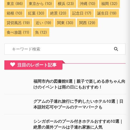
東京
(86)
東京から
(10)
横浜
(23)
沖縄
(10)
福岡
(32)
箱根
(10)
紅葉
(30)
絶景
(20)
記念日
(17)
誕生日
(19)
貸切風呂
(19)
近い
(19)
関東
(30)
関西
(29)
食べ放題
(11)
魚
(12)
注目のレポート記事
福岡市内の図書館8選｜親子で楽しめる赤ちゃん向
けのイベントは雨の日にもおすすめ！
グアムの子連れ旅行に予約したいホテル10選｜日
本語対応可やプールのテーマパークも
シンガポールのプール付きホテルおすすめ10選｜
絶景の屋外プールは子連れ家族に人気