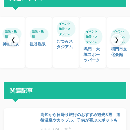
イベント
施設・ス
温泉・銭
温泉・銭
イベント
イベント
タジアム
湯
湯
施設・ス
施設・ス
❮
❯
むつみス
タジアム
タジアム
神山温泉
祖谷温泉
タジアム
鳴門・大
鳴門市文
塚スポー
化会館
ツパーク
関連記事
高知から日帰り旅行のおすすめ観光8選｜道
後温泉やカップル、子供が喜ぶスポットも
2018.03.24 ・ 観光