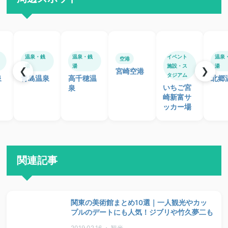
温泉・銭
温泉・銭
イベント
温泉
空港
湯
湯
施設・ス
湯
❮
❯
宮崎空港
タジアム
泉
青島温泉
高千穂温
北郷
いちご宮
泉
崎新富サ
ッカー場
関連記事
関東の美術館まとめ10選｜一人観光やカッ
プルのデートにも人気！ジブリや竹久夢二も
2019.02.16 ・ 観光