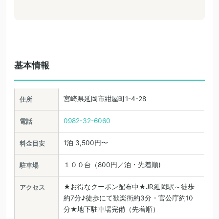
基本情報
宮崎県延岡市紺屋町1-4-28
住所
0982-32-6060
電話
1泊 3,500円〜
料金目安
１００台（800円／泊・先着順)
駐車場
★お得なクーポン配布中★JR延岡駅～徒歩
アクセス
約7分♪徒歩にて歓楽街約3分・官公庁約10
分★地下駐車場完備（先着順）