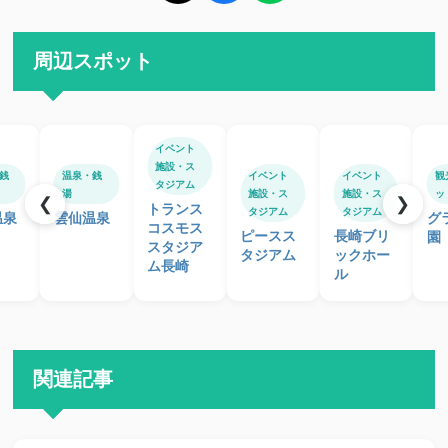
周辺スポット
イベント
施設・ス
銭
温泉・銭
イベント
イベント
観
タジアム
湯
施設・ス
施設・ス
ッ
❮
❯
トランス
タジアム
タジアム
温泉
雲仙温泉
グ
コスモス
ピースス
長崎ブリ
園
スタジア
タジアム
ックホー
ム長崎
ル
関連記事