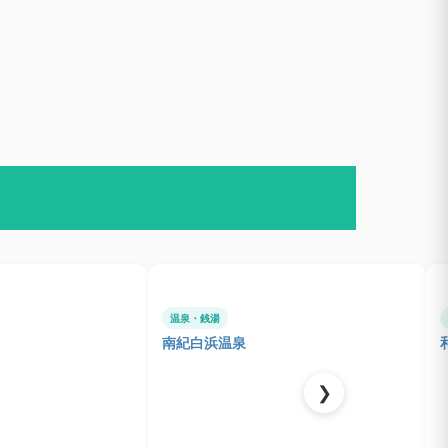
温泉・銭湯
南紀白浜温泉
❯