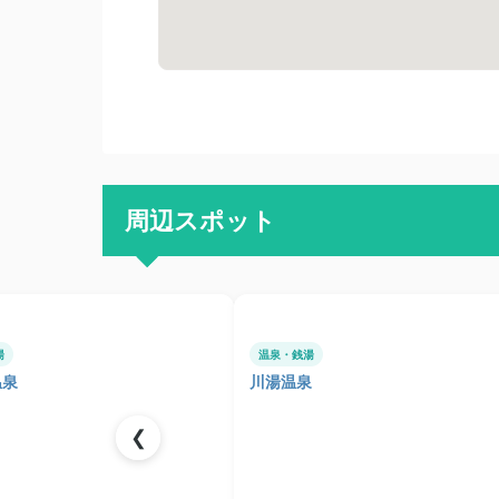
周辺スポット
湯
温泉・銭湯
温泉
川湯温泉
❮