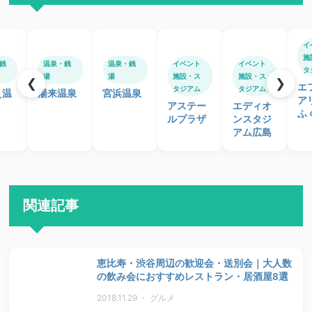
イ
施
銭
温泉・銭
温泉・銭
イベント
イベント
タ
湯
湯
施設・ス
施設・ス
❮
❯
エ
タジアム
タジアム
え温
湯来温泉
宮浜温泉
ア
アステー
エディオ
ふ
ルプラザ
ンスタジ
アム広島
関連記事
恵比寿・渋谷周辺の歓迎会・送別会｜大人数
の飲み会におすすめレストラン・居酒屋8選
2018.11.29 ・ グルメ