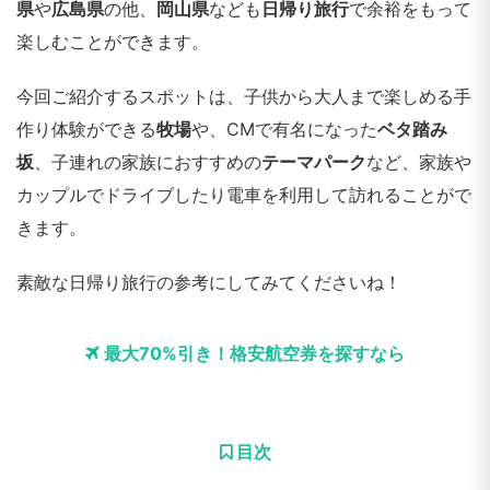
県
や
広島県
の他、
岡山県
なども
日帰り旅行
で余裕をもって
楽しむことができます。
今回ご紹介するスポットは、子供から大人まで楽しめる手
作り体験ができる
牧場
や、CMで有名になった
ベタ踏み
坂
、子連れの家族におすすめの
テーマパーク
など、家族や
カップルでドライブしたり電車を利用して訪れることがで
きます。
素敵な日帰り旅行の参考にしてみてくださいね！
最大70%引き！格安航空券を探すなら
目次