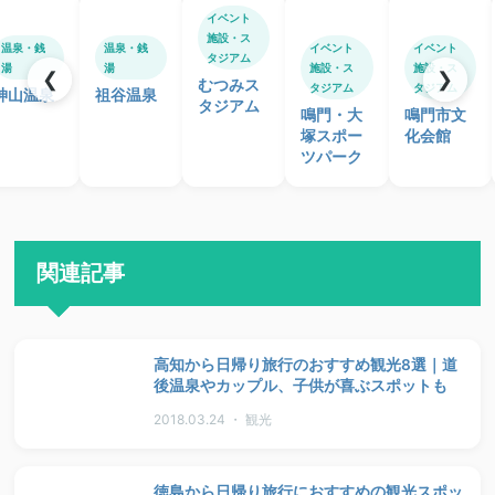
イベント
施設・ス
温泉・銭
温泉・銭
イベント
イベント
タジアム
湯
湯
施設・ス
施設・ス
❮
❯
むつみス
タジアム
タジアム
神山温泉
祖谷温泉
タジアム
鳴門・大
鳴門市文
塚スポー
化会館
ツパーク
関連記事
高知から日帰り旅行のおすすめ観光8選｜道
後温泉やカップル、子供が喜ぶスポットも
2018.03.24 ・ 観光
徳島から日帰り旅行におすすめの観光スポッ