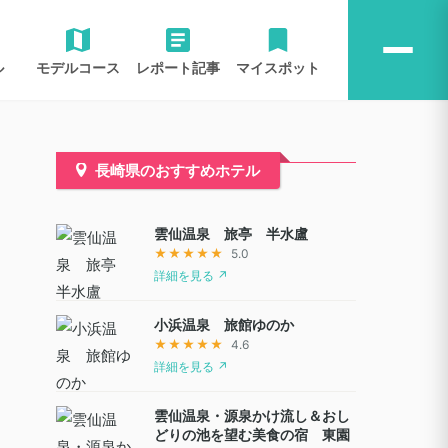
ル
モデルコース
レポート記事
マイスポット
長崎県のおすすめホテル
雲仙温泉 旅亭 半水盧
★★★★★
5.0
詳細を見る ↗
小浜温泉 旅館ゆのか
★★★★★
4.6
詳細を見る ↗
雲仙温泉・源泉かけ流し＆おし
どりの池を望む美食の宿 東園