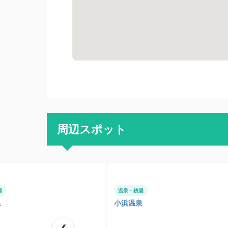
周辺スポット
湯
温泉・銭湯
泉
小浜温泉