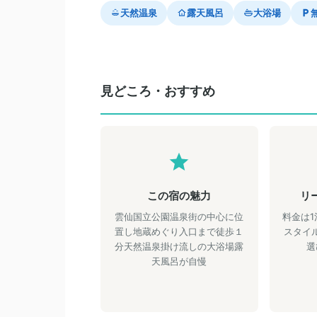
天然温泉
露天風呂
大浴場
見どころ・おすすめ
この宿の魅力
リ
雲仙国立公園温泉街の中心に位
料金は1
置し地蔵めぐり入口まで徒歩１
スタイ
分天然温泉掛け流しの大浴場露
選
天風呂が自慢