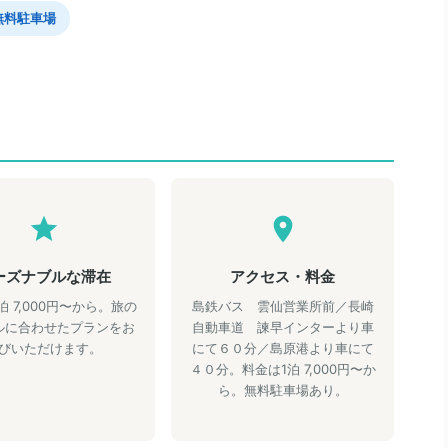
無料駐車場
ーズナブルな滞在
アクセス・料金
泊 7,000円〜から。旅の
島鉄バス 雲仙営業所前／長崎
ルに合わせたプランをお
自動車道 諫早インターより車
びいただけます。
にて６０分／島原港より車にて
４０分。料金は1泊 7,000円〜か
ら。無料駐車場あり。