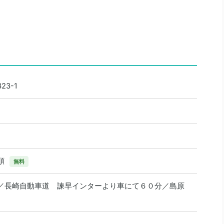
3-1
順
無料
／長崎自動車道 諫早インターより車にて６０分／島原