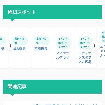
周辺スポット
イ
施
銭
温泉・銭
温泉・銭
イベント
イベント
タ
湯
湯
施設・ス
施設・ス
❮
❯
エ
タジアム
タジアム
え温
湯来温泉
宮浜温泉
ア
アステー
エディオ
ふ
ルプラザ
ンスタジ
アム広島
関連記事