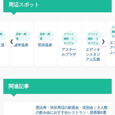
周辺スポット
イ
施
銭
温泉・銭
温泉・銭
イベント
イベント
タ
湯
湯
施設・ス
施設・ス
❮
❯
エ
タジアム
タジアム
え温
湯来温泉
宮浜温泉
ア
アステー
エディオ
ふ
ルプラザ
ンスタジ
アム広島
関連記事
恵比寿・渋谷周辺の歓迎会・送別会｜大人数
の飲み会におすすめレストラン・居酒屋8選