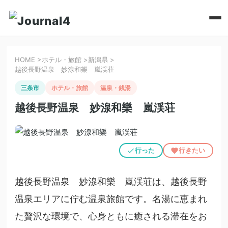
HOME
>
ホテル・旅館
>
新潟県
>
越後長野温泉 妙湶和樂 嵐渓荘
三条市
ホテル・旅館
温泉・銭湯
越後長野温泉 妙湶和樂 嵐渓荘
行った
行きたい
越後長野温泉 妙湶和樂 嵐渓荘は、越後長野
温泉エリアに佇む温泉旅館です。名湯に恵まれ
た贅沢な環境で、心身ともに癒される滞在をお