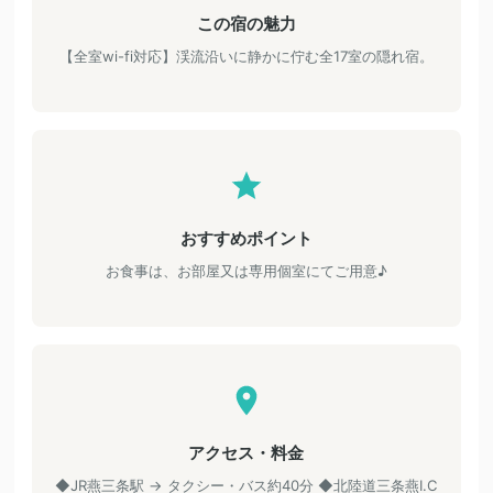
この宿の魅力
【全室wi-fi対応】渓流沿いに静かに佇む全17室の隠れ宿。
おすすめポイント
お食事は、お部屋又は専用個室にてご用意♪
アクセス・料金
◆JR燕三条駅 → タクシー・バス約40分 ◆北陸道三条燕I.C