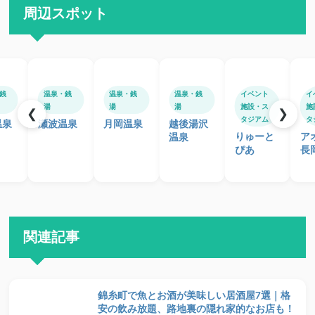
周辺スポット
銭
温泉・銭
温泉・銭
温泉・銭
イベント
イ
湯
湯
湯
施設・ス
施
❮
❯
タジアム
タ
温泉
瀬波温泉
月岡温泉
越後湯沢
りゅーと
ア
温泉
ぴあ
長
関連記事
錦糸町で魚とお酒が美味しい居酒屋7選｜格
安の飲み放題、路地裏の隠れ家的なお店も！