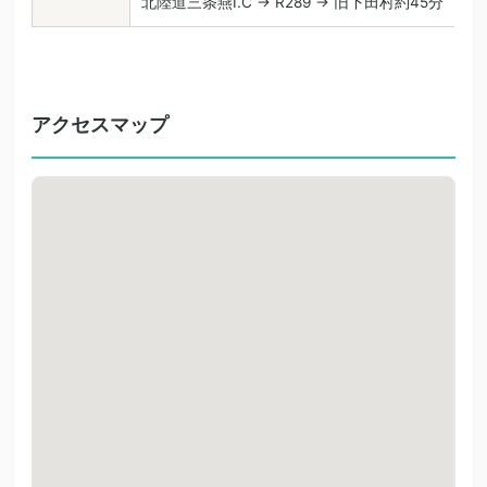
北陸道三条燕I.C → R289 → 旧下田村約45分
アクセスマップ