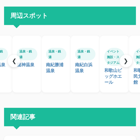
周辺スポット
銭
温泉・銭
温泉・銭
温泉・銭
イベント
イ
湯
湯
湯
施設・ス
施
❮
❯
タジアム
タ
温泉
龍神温泉
南紀勝浦
南紀白浜
和歌山ビ
和
温泉
温泉
ッグホエ
民
ール
館
関連記事