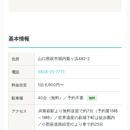
基本情報
山口県萩市堀内菊ヶ浜482-2
住所
0838-25-7771
電話
1泊 6,600円〜
料金目安
40台（無料）／予約不要
駐車場
無料
JR東萩駅より無料送迎で約7分（予約要15時
アクセス
～18時）／世界遺産の萩城下町は徒歩圏内
／小郡萩道路絵堂ICより車で約25分