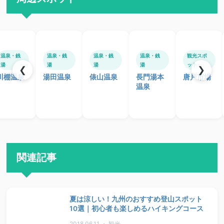
温泉・銭
温泉・銭
温泉・銭
温泉・銭
観光スポ
湯
湯
湯
湯
ット
❮
❯
川棚温泉
湯田温泉
俵山温泉
長門湯本
唐戸市場
温泉
関連記事
夏は涼しい！九州のおすすめ登山スポット
10選｜初心者も楽しめるハイキングコース
2018.06.11 ・ 観光