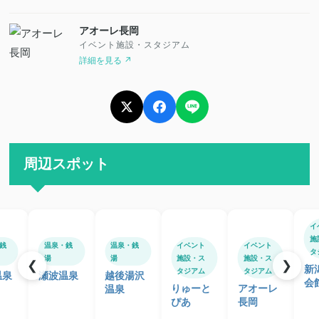
アオーレ長岡
イベント施設・スタジアム
詳細を見る ↗
周辺スポット
イ
施
銭
温泉・銭
温泉・銭
イベント
イベント
タ
湯
湯
施設・ス
施設・ス
❮
❯
新
タジアム
タジアム
温泉
瀬波温泉
越後湯沢
会
りゅーと
アオーレ
温泉
ぴあ
長岡