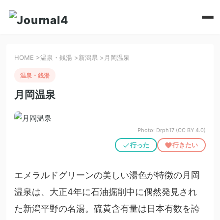
HOME
>
温泉・銭湯
>
新潟県
>
月岡温泉
温泉・銭湯
月岡温泉
Photo: Drph17 (CC BY 4.0)
行った
行きたい
エメラルドグリーンの美しい湯色が特徴の月岡
温泉は、大正4年に石油掘削中に偶然発見され
た新潟平野の名湯。硫黄含有量は日本有数を誇