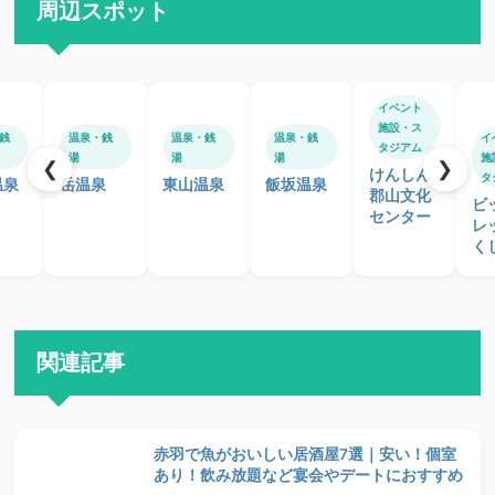
周辺スポット
イベント
施設・ス
銭
温泉・銭
温泉・銭
温泉・銭
イ
タジアム
湯
湯
湯
施
❮
❯
けんしん
タ
温泉
岳温泉
東山温泉
飯坂温泉
郡山文化
ビ
センター
レ
く
関連記事
赤羽で魚がおいしい居酒屋7選｜安い！個室
あり！飲み放題など宴会やデートにおすすめ