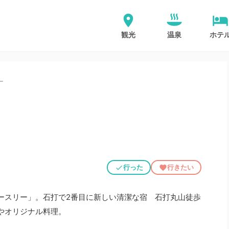
観光
温泉
ホテ
ー
行った
行きたい
ースリー」。石打で2番目に新しい清潔な宿 石打丸山徒歩
やオリジナル料理。