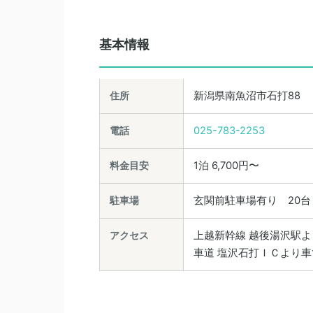
基本情報
住所
新潟県南魚沼市石打88
電話
025-783-2253
料金目安
1泊 6,700円〜
駐車場
玄関前駐車場有り 2
アクセス
上越新幹線 越後湯沢駅
車道 塩沢石打ＩＣより