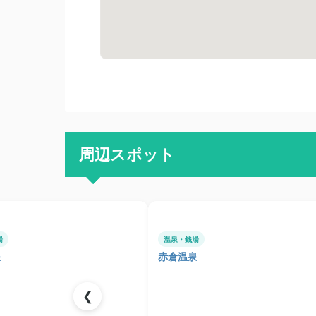
周辺スポット
湯
温泉・銭湯
泉
赤倉温泉
❮