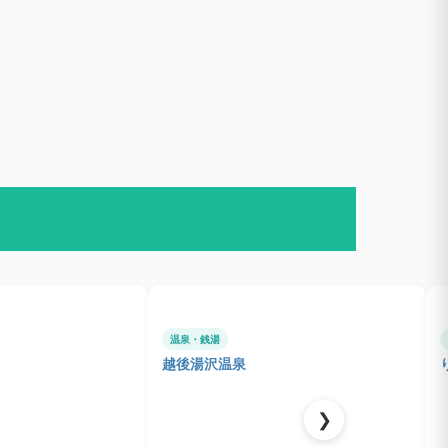
温泉・銭湯
越後湯沢温泉
❯