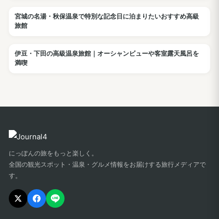
宮城の名湯・秋保温泉で特別な記念日に泊まりたいおすすめ高級
ホテル
旅館
伊豆・下田の高級温泉旅館｜オーシャンビューや客室露天風呂を
ホテル
満喫
にっぽんの旅をもっと楽しく。
全国の観光スポット・温泉・グルメ情報をお届けする旅行メディアで
す。