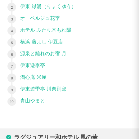
伊東 緑涌（りょくゆう）
オーベルジュ花季
ホテル ふたり木もれ陽
横浜 藤よし 伊豆店
源泉と離れのお宿 月
伊東遊季亭
淘心庵 米屋
伊東遊季亭 川奈別邸
青山やまと
ラグジュアリー和ホテル 風の薫