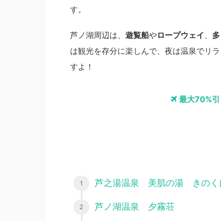
す。
芦ノ湖周辺は、
遊覧船
や
ロープウェイ
、
多
は観光を存分に楽しんで、夜は温泉でリラ
すよ！
最大70%
芦之湯温泉 美肌の湯 きのく
芦ノ湖温泉 夕霧荘