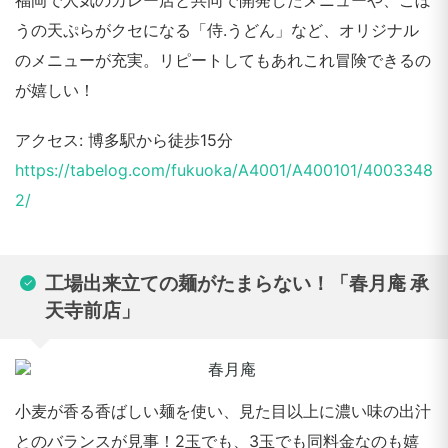
福岡で人気のカレー店と共同で開発したメニューや、ごぼ
うの天ぷらがクセになる「侍.うどん」など、オリジナル
のメニューが充実。リピートしてもあれこれ冒険できるの
が嬉しい！
アクセス: 博多駅から徒歩15分
https://tabelog.com/fukuoka/A4001/A400101/4003348
2/
工場出来立ての麺がたまらない！「春月庵 承
天寺前店」
小麦が香る香ばしい麺を使い、見た目以上に濃い味の出汁
とのバランスが見事！2玉でも、3玉でも同料金なのも嬉