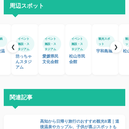
周辺スポット
銭
イベント
イベント
イベント
観光スポ
観
施設・ス
施設・ス
施設・ス
ット
ッ
❮
❯
タジアム
タジアム
タジアム
後温
宇和島城
松
坊っちゃ
愛媛県民
松山市民
んスタジ
文化会館
会館
アム
関連記事
高知から日帰り旅行のおすすめ観光8選｜道
後温泉やカップル、子供が喜ぶスポットも