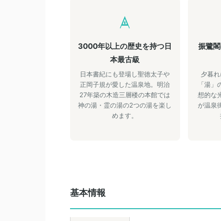
3000年以上の歴史を持つ日
振鷺閣
本最古級
日本書紀にも登場し聖徳太子や
夕暮れ
正岡子規が愛した温泉地。明治
「湯」
27年築の木造三層楼の本館では
想的な
神の湯・霊の湯の2つの湯を楽し
が温泉
めます。
基本情報