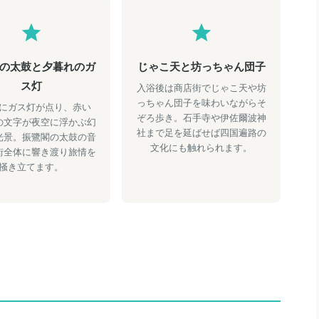
の太鼓と夕暮れのガ
じゃこ天と坊っちゃん団子
ス灯
入浴後は商店街でじゃこ天や坊
っちゃん団子を味わいながらそ
にガス灯が点り、赤い
ぞろ歩き。石手寺や伊佐爾波神
の文字が夜空に浮かぶ幻
社まで足を延ばせば四国遍路の
光景。振鷺閣の太鼓の音
文化にも触れられます。
街全体に響き渡り旅情を
掻き立てます。