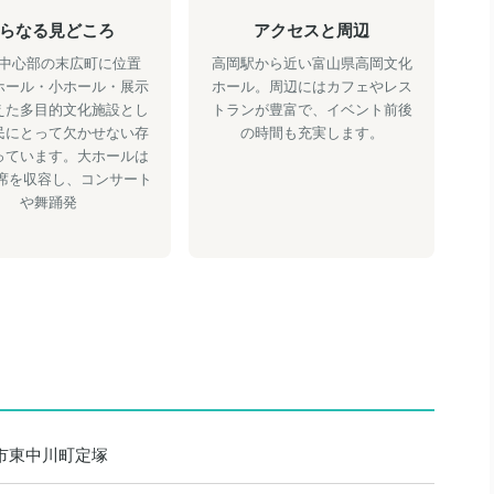
らなる見どころ
アクセスと周辺
中心部の末広町に位置
高岡駅から近い富山県高岡文化
ホール・小ホール・展示
ホール。周辺にはカフェやレス
えた多目的文化施設とし
トランが豊富で、イベント前後
民にとって欠かせない存
の時間も充実します。
っています。大ホールは
00席を収容し、コンサート
や舞踊発
高岡市東中川町定塚