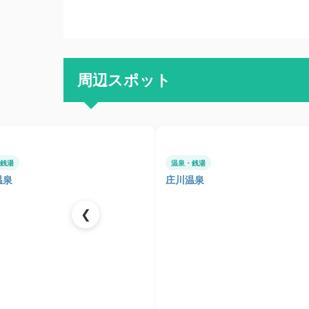
周辺スポット
銭湯
温泉・銭湯
温泉
庄川温泉
❮