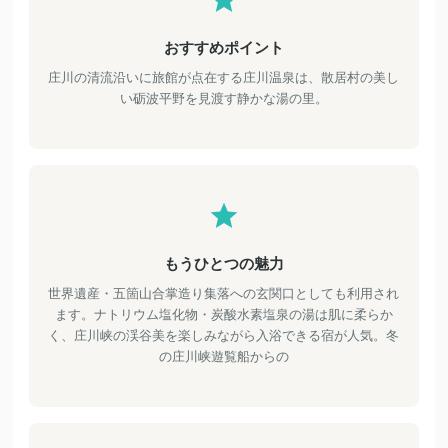
おすすめポイント
庄川の清流沿いに旅館が点在する庄川温泉は、散居村の美し
い砺波平野を見渡す静かな湯の里。
もうひとつの魅力
世界遺産・五箇山合掌造り集落への玄関口としても利用され
ます。ナトリウム塩化物・炭酸水素塩泉の湯は肌に柔らか
く、庄川峡の渓谷美を楽しみながら入浴できる宿が人気。冬
の庄川峡遊覧船からの