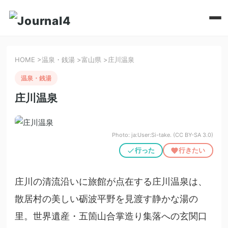
HOME
>
温泉・銭湯
>
富山県
>
庄川温泉
温泉・銭湯
庄川温泉
Photo: ja:User:Si-take. (CC BY-SA 3.0)
行った
行きたい
庄川の清流沿いに旅館が点在する庄川温泉は、
散居村の美しい砺波平野を見渡す静かな湯の
里。世界遺産・五箇山合掌造り集落への玄関口