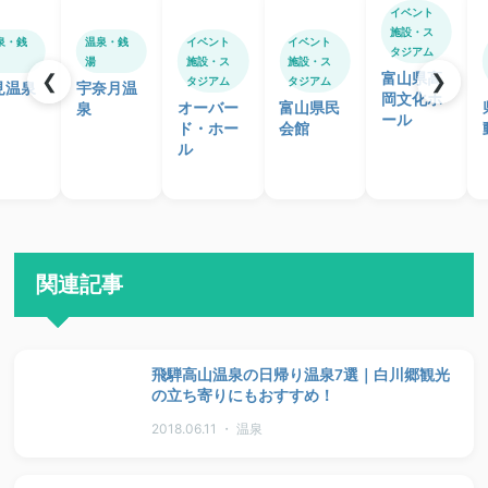
イベント
施設・ス
泉・銭
温泉・銭
イベント
イベント
タジアム
湯
施設・ス
施設・ス
富山県高
❮
❯
タジアム
タジアム
見温泉
宇奈月温
岡文化ホ
オーバー
富山県民
泉
ール
ド・ホー
会館
ル
関連記事
飛騨高山温泉の日帰り温泉7選｜白川郷観光
の立ち寄りにもおすすめ！
2018.06.11 ・ 温泉