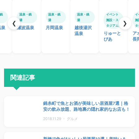
銭
温泉・銭
温泉・銭
温泉・銭
イベント
イ
湯
湯
湯
施設・ス
施
❮
❯
タジアム
タ
温泉
瀬波温泉
月岡温泉
越後湯沢
りゅーと
ア
温泉
ぴあ
長
関連記事
錦糸町で魚とお酒が美味しい居酒屋7選｜格
安の飲み放題、路地裏の隠れ家的なお店も！
2018.11.29 ・ グルメ