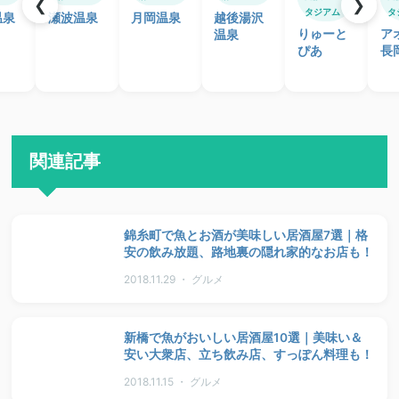
❮
❯
タジアム
タ
温泉
瀬波温泉
月岡温泉
越後湯沢
りゅーと
ア
温泉
ぴあ
長
関連記事
錦糸町で魚とお酒が美味しい居酒屋7選｜格
安の飲み放題、路地裏の隠れ家的なお店も！
2018.11.29 ・ グルメ
新橋で魚がおいしい居酒屋10選｜美味い＆
安い大衆店、立ち飲み店、すっぽん料理も！
2018.11.15 ・ グルメ