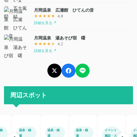
月岡温泉 広瀬館 ひてんの音
★★★★★
4.8
詳細を見る ↗
月岡温泉 湯あそび宿 曙
★★★★☆
4.2
詳細を見る ↗
周辺スポット
銭
温泉・銭
温泉・銭
温泉・銭
イベント
イ
湯
湯
湯
施設・ス
施