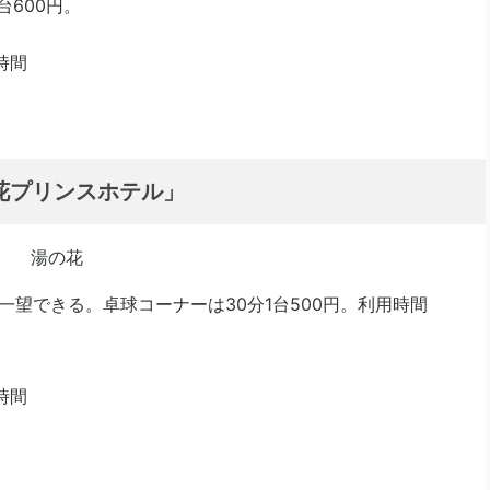
台600円。
時間
花プリンスホテル」
望できる。卓球コーナーは30分1台500円。利用時間
時間