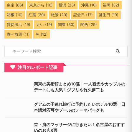
東京
(86)
東京から
(10)
横浜
(23)
沖縄
(10)
福岡
(32)
箱根
(10)
紅葉
(30)
絶景
(20)
記念日
(17)
誕生日
(19)
貸切風呂
(19)
近い
(19)
関東
(30)
関西
(29)
食べ放題
(11)
魚
(12)
注目のレポート記事
関東の美術館まとめ10選｜一人観光やカップルの
デートにも人気！ジブリや竹久夢二も
グアムの子連れ旅行に予約したいホテル10選｜日
本語対応可やプールのテーマパークも
首・肩のマッサージに行きたい！名古屋のおすす
めのお店8選