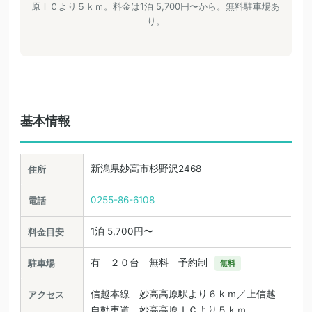
原ＩＣより５ｋｍ。料金は1泊 5,700円〜から。無料駐車場あ
り。
基本情報
新潟県妙高市杉野沢2468
住所
0255-86-6108
電話
1泊 5,700円〜
料金目安
有 ２０台 無料 予約制
駐車場
無料
信越本線 妙高高原駅より６ｋｍ／上信越
アクセス
自動車道 妙高高原ＩＣより５ｋｍ