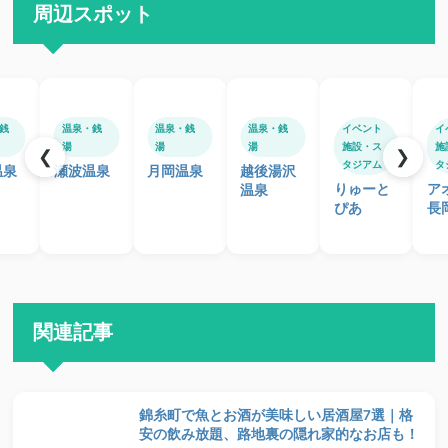
周辺スポット
銭
温泉・銭
温泉・銭
温泉・銭
イベント
イ
湯
湯
湯
施設・ス
施
❮
❯
タジアム
タ
温泉
瀬波温泉
月岡温泉
越後湯沢
りゅーと
ア
温泉
ぴあ
長
関連記事
錦糸町で魚とお酒が美味しい居酒屋7選｜格
安の飲み放題、路地裏の隠れ家的なお店も！