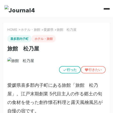
HOME
>
ホテル・旅館
>
愛媛県
>
旅館 松乃屋
喜多郡内子町
ホテル・旅館
旅館 松乃屋
行った
行きたい
愛媛県喜多郡内子町にある旅館「旅館 松乃
屋」。江戸末期創業 5代目主人の作る郷土の旬
の食材を使った創作懐石料理と露天風檜風呂が
自慢の宿です。