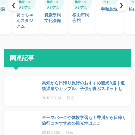
施設・ス
施設・ス
施設・ス
ット
ッ
❮
❯
タジアム
タジアム
タジアム
後温
宇和島城
松
坊っちゃ
愛媛県民
松山市民
んスタジ
文化会館
会館
アム
関連記事
高知から日帰り旅行のおすすめ観光8選｜道
後温泉やカップル、子供が喜ぶスポットも
2018.03.24 ・ 観光
テーマパークや体験学習も！香川から日帰り
旅行におすすめの観光地はここ
2018.01.26 ・ 観光