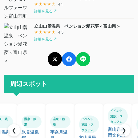
★★★★☆
4.1
詳細を見る ↗
立山山麓温泉 ペンション愛花夢＜富山県＞
★★★★★
4.5
詳細を見る ↗
周辺スポット
イベント
施設・ス
泉・銭
温泉・銭
温泉・銭
イベント
タジアム
湯
湯
施設・ス
富山県高
❮
❯
タジアム
川温泉
氷見温泉
宇奈月温
岡文化ホ
富山県民
郷
泉