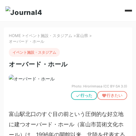
HOME
>
イベント施設・スタジアム
>
富山県
>
オーバード・ホール
イベント施設・スタジアム
オーバード・ホール
Photo: Hirorinmasa (CC BY-SA 3.0)
行った
行きたい
富山駅北口のすぐ目の前という圧倒的な好立地
に建つオーバード・ホール（富山市芸術文化ホ
ール）は、1996年の開館以来、北陸を代表する