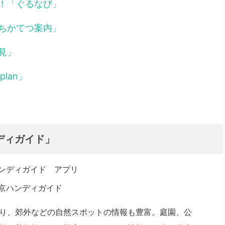
！「ぐるなび」
ちかてつ案内」
見」
lan」
ディガイド」
り、郊外などの自然スポットの情報も豊富。庭園、公