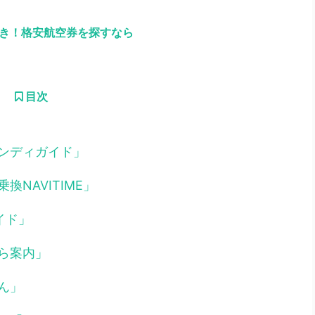
引き！格安航空券を探すなら
目次
ンディガイド」
NAVITIME」
イド」
ら案内」
ん」