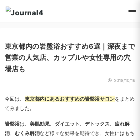
東京都内の岩盤浴おすすめ6選｜深夜まで
営業の人気店、カップルや女性専用の穴
場店も
2018/10/16
今回は、
東京都内にあるおすすめの岩盤浴サロン
をまとめ
てみました。
岩盤浴
は、
美肌効果
、
ダイエット
、
デトックス
、
疲れ解
消
、
むくみ解消
など様々な効果を期待でき、女性にはもち