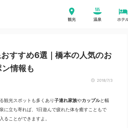
観光
温泉
ホテ
泉おすすめ6選｜橋本の人気のお
ポン情報も
2018/7/3
る観光スポットも多くあり
子連れ家族
や
カップル
と幅
泉に立ち寄れば、1日遊んで疲れた体を癒すこともで
入ることができますよ。