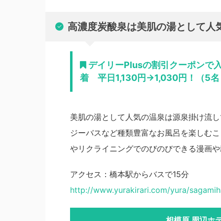
高濃度炭酸泉は美肌の湯として人
デイリーPlusの割引クーポン
着 平日1,130円→1,030円！（5
美肌の湯として人気の温泉は源泉掛け流し
ジーバスなど種類豊富なお風呂を楽しむこ
やリクライニングでのびのびできる漫画や
アクセス：橋本駅からバスで15分
http://www.yurakirari.com/yura/sagamih
相模原 周辺ホ