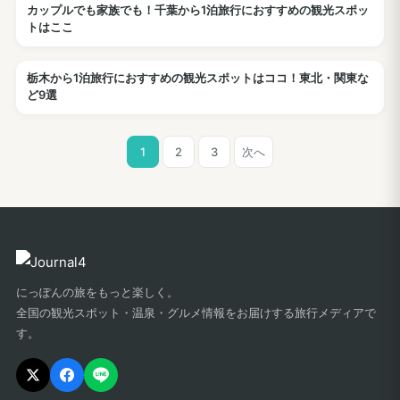
カップルでも家族でも！千葉から1泊旅行におすすめの観光スポッ
観光
トはここ
栃木から1泊旅行におすすめの観光スポットはココ！東北・関東な
観光
ど9選
投
1
2
3
次へ
稿
ナ
ビ
ゲ
にっぽんの旅をもっと楽しく。
ー
全国の観光スポット・温泉・グルメ情報をお届けする旅行メディアで
す。
シ
ョ