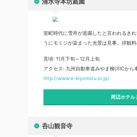
清水寺本坊庭園
室町時代に雪舟が造園したと言われるきれ
うにモミジが染まった光景は見事。拝観料は
見頃: 11月下旬～12月上旬
アクセス: 九州自動車道みやま柳川ICから
http://www.e-kiyomizu.or.jp/
周辺ホテル
呑山観音寺