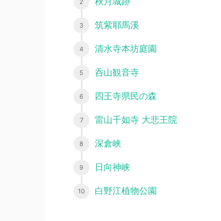
秋月城跡
筑紫耶馬溪
清水寺本坊庭園
呑山観音寺
四王寺県民の森
雷山千如寺 大悲王院
深倉峡
日向神峡
白野江植物公園