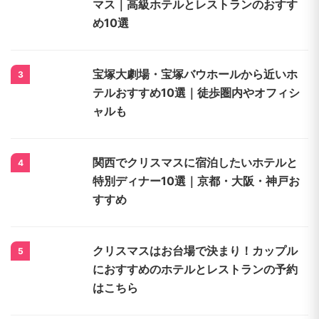
兵庫県のホテル関連記事
阪神甲子園球場から近い周辺ホテルの宿
1
泊予約｜高校野球の観戦に！格安・子連
れ向けも
【神戸】カップルや家族で過ごすクリス
2
マス｜高級ホテルとレストランのおすす
め10選
宝塚大劇場・宝塚バウホールから近いホ
3
テルおすすめ10選｜徒歩圏内やオフィシ
ャルも