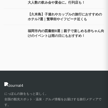
千葉で過ごすクリスマスの予約！カップルや家族
におすすめのホテル＆レストラン10選
国内旅行中の事故やケガも補償！国内旅行傷害保
険付きクレジットカードのおすすめは？
北海道で記念日にぴったりのホテル8選｜誕生日ケ
ーキや花束のサプライズプランも！
【北千住】おいしい魚とお酒が評判の居酒屋8選｜
大人数の飲み会や宴会に。行列店も！
【久米島】子連れやカップルの旅行におすすめの
ホテル7選｜繁華街やイフビーチ近くも
福岡市内の図書館8選｜親子で楽しめる赤ちゃん向
けのイベントは雨の日にもおすすめ！