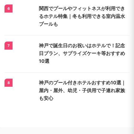
関西でクリスマスに宿泊したいホテルと
4
特別ディナー10選｜京都・大阪・神戸お
すすめ
クリスマスはお台場で決まり！カップル
5
におすすめのホテルとレストランの予約
はこちら
関西でプールやフィットネスが利用でき
6
るホテル特集｜冬も利用できる室内温水
プールも
神戸で誕生日のお祝いはホテルで！記念
7
日プラン、サプライズケーキ等おすすめ
10選