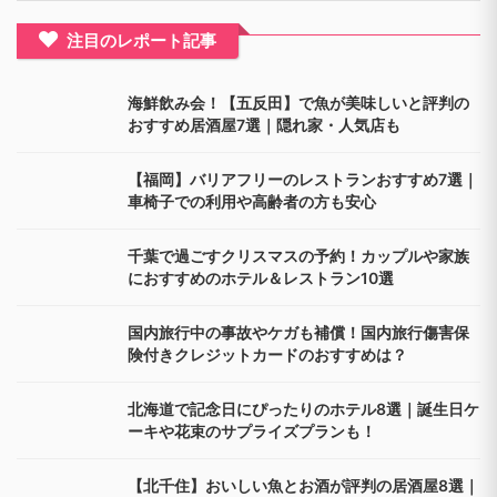
居酒屋
(16)
旅行
(48)
旅館
(20)
日帰り
(65)
札幌
(20)
東京
(86)
東京から
(10)
横浜
(23)
沖縄
(10)
福岡
(32)
箱根
(10)
紅葉
(30)
絶景
(20)
記念日
(17)
誕生日
(19)
貸切風呂
(19)
近い
(19)
関東
(30)
関西
(29)
食べ放題
(11)
魚
(12)
注目のレポート記事
海鮮飲み会！【五反田】で魚が美味しいと評判の
おすすめ居酒屋7選｜隠れ家・人気店も
【福岡】バリアフリーのレストランおすすめ7選｜
車椅子での利用や高齢者の方も安心